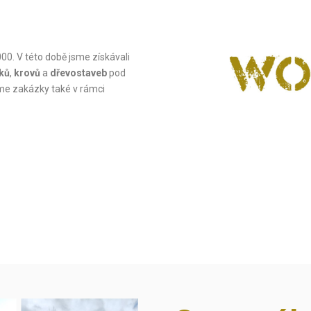
000. V této době jsme získávali
ků
,
krovů
a
dřevostaveb
pod
jsme zakázky také v rámci