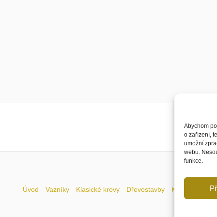
Abychom posk
o zařízení, 
umožní zprac
webu. Nesouh
funkce.
Př
Úvod
Vazníky
Klasické krovy
Dřevostavby
Kontakt