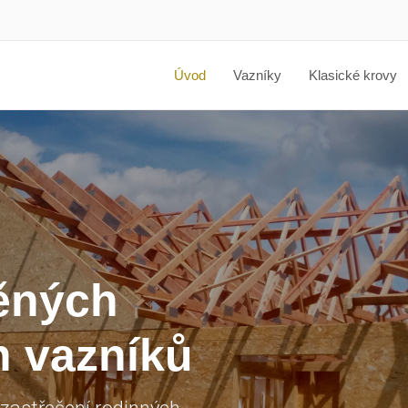
Úvod
Vazníky
Klasické krovy
ěných
h vazníků