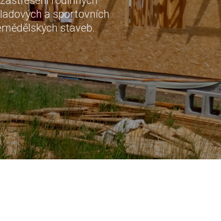
 zastřešení rodinných
ladových a sportovních
zemědělských staveb.