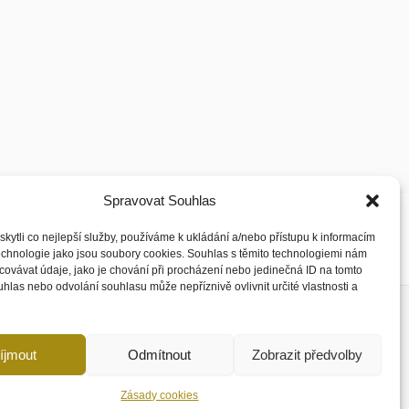
Spravovat Souhlas
ytli co nejlepší služby, používáme k ukládání a/nebo přístupu k informacím
technologie jako jsou soubory cookies. Souhlas s těmito technologiemi nám
ovávat údaje, jako je chování při procházení nebo jedinečná ID na tomto
las nebo odvolání souhlasu může nepříznivě ovlivnit určité vlastnosti a
Kontaktujte nás:
Tel.:
(+420) 608 234 302
íjmout
Odmítnout
Zobrazit předvolby
E-mail:
Pinkasova@wood-man.cz
Zásady cookies